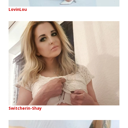
LovinLou
Switcherin-Shay