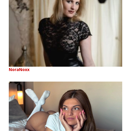
NoraNoxx