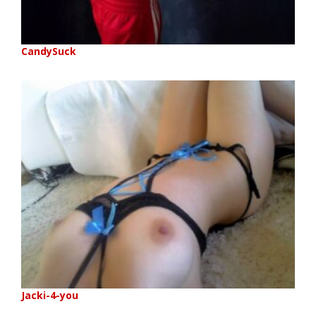
CandySuck
Jacki-4-you