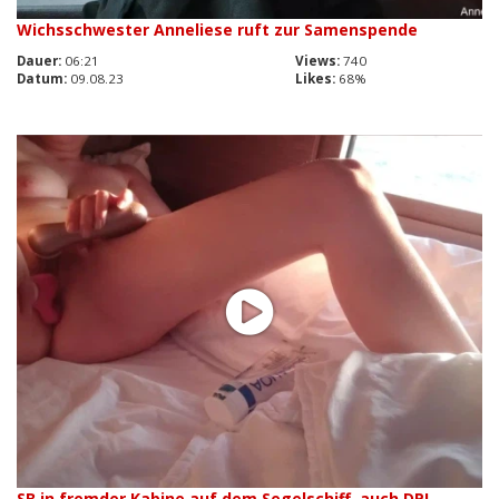
Wichsschwester Anneliese ruft zur Samenspende
Dauer:
06:21
Views:
740
Datum:
09.08.23
Likes:
68%
SB in fremder Kabine auf dem Segelschiff, auch DP!