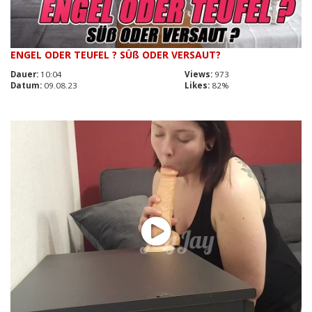
ENGEL ODER TEUFEL ? SÜß ODER VERSAUT?
Dauer:
10:04
Views:
973
Datum:
09.08.23
Likes:
82%