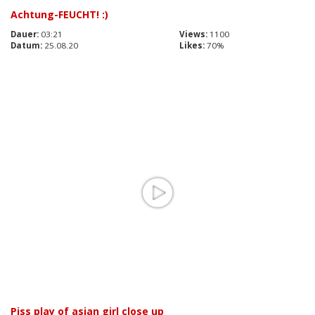
Achtung-FEUCHT! :)
Dauer:
03:21
Views:
1100
Datum:
25.08.20
Likes:
70%
Piss play of asian girl close up