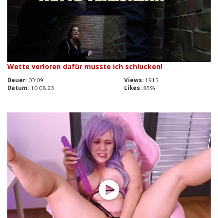
Wette verloren dafür musste ich schlucken!
Dauer:
03:09
Views:
1915
Datum:
10.08.23
Likes:
85%