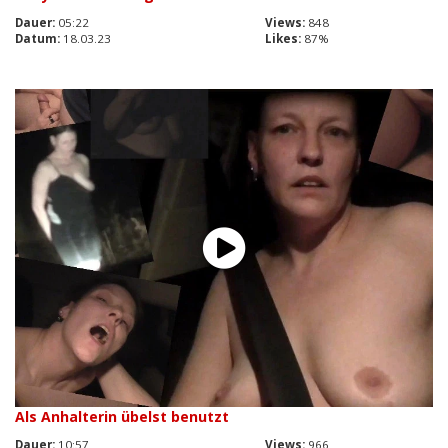
Dauer:
05:22
Views:
848
Datum:
18.03.23
Likes:
87%
Als Anhalterin übelst benutzt
Dauer:
10:57
Views:
966