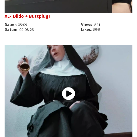
XL- Dildo + Buttplug!
Dauer:
05:09
Views:
821
Datum:
09.08.23
Likes:
85%