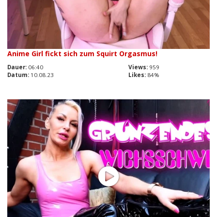
Anime Girl fickt sich zum Squirt Orgasmus!
Dauer:
06:40
Views:
959
Datum:
10.08.23
Likes:
84%