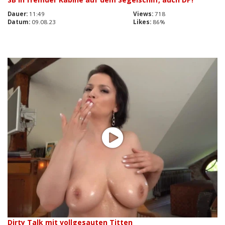
Dauer:
11:49
Views:
718
Datum:
09.08.23
Likes:
86%
Dirty Talk mit vollgesauten Titten