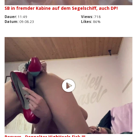
SB in fremder Kabine auf dem Segelschiff, auch DP!
Dauer:
11:49
Views:
718
Datum:
09.08.23
Likes:
86%
Pervers…Doppelter HighHeels Fick !!!