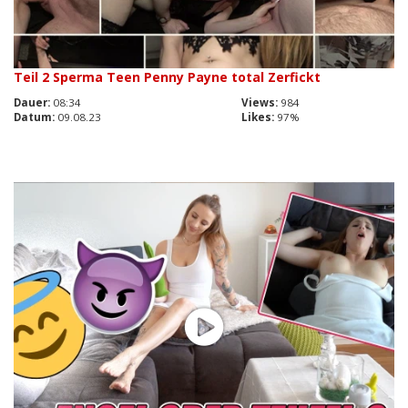
Teil 2 Sperma Teen Penny Payne total Zerfickt
Dauer:
08:34
Views:
984
Datum:
09.08.23
Likes:
97%