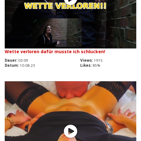
Wette verloren dafür musste ich schlucken!
Dauer:
03:09
Views:
1915
Datum:
10.08.23
Likes:
85%