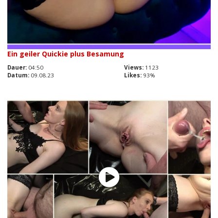
Ein geiler Quickie plus Besamung
Dauer:
04:50
Views:
1123
Datum:
09.08.23
Likes:
93%