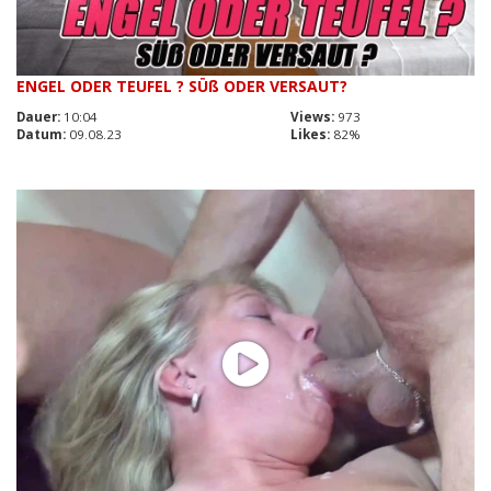
ENGEL ODER TEUFEL ? SÜß ODER VERSAUT?
Dauer:
10:04
Views:
973
Datum:
09.08.23
Likes:
82%