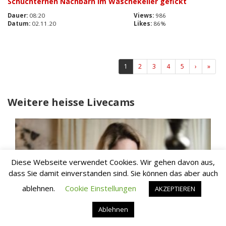
Schüchternen Nachbarn im Wäschekeller gefickt
Dauer:
08:20
Views:
986
Datum:
02.11.20
Likes:
86%
(aktuell)
1
2
3
4
5
›
»
Weitere heisse Livecams
Diese Webseite verwendet Cookies. Wir gehen davon aus,
dass Sie damit einverstanden sind. Sie können das aber auch
ablehnen.
Cookie Einstellungen
AKZEPTIEREN
Ablehnen