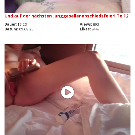
Und auf der nächsten Junggesellenabschiedsfeier! Teil 2
Dauer:
13:20
Views:
893
Datum:
09.08.23
Likes:
84%