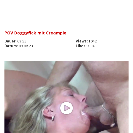
POV Doggyfick mit Creampie
Dauer:
09:55
Views:
1042
Datum:
09.08.23
Likes:
76%