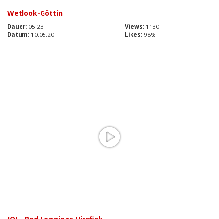
Wetlook-Göttin
Dauer:
05:23
Views:
1130
Datum:
10.05.20
Likes:
98%
JOI – Red Leggings Hirnfick