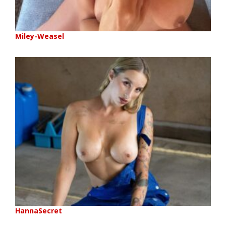
Miley-Weasel
HannaSecret