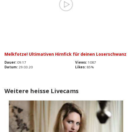
Melkfotze! Ultimativen Hirnfick für deinen Loserschwanz
Dauer:
09:17
Views:
1087
Datum:
29.03.20
Likes:
85%
Weitere heisse Livecams