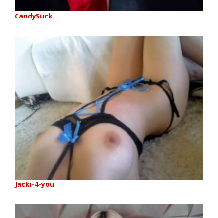
CandySuck
Jacki-4-you