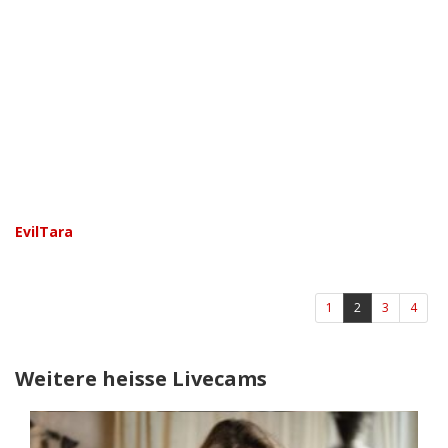
EvilTara
(aktuell)
1
2
3
4
Weitere heisse Livecams