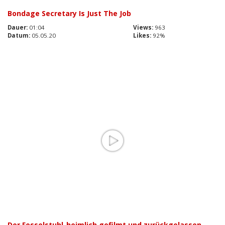
Bondage Secretary Is Just The Job
Dauer:
01:04
Views:
963
Datum:
05.05.20
Likes:
92%
Der Fesselstuhl-heimlich gefilmt und zurückgelassen